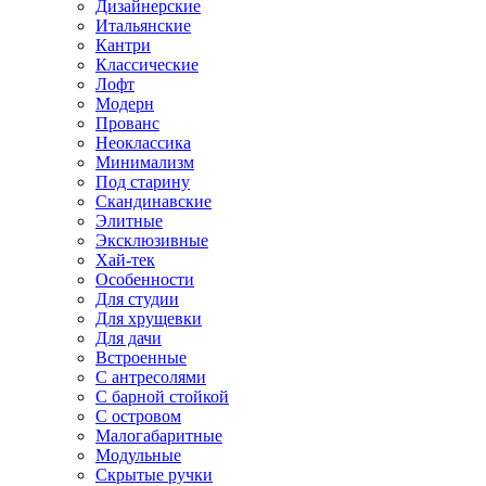
Дизайнерские
Итальянские
Кантри
Классические
Лофт
Модерн
Прованс
Неоклассика
Минимализм
Под старину
Скандинавские
Элитные
Эксклюзивные
Хай-тек
Особенности
Для студии
Для хрущевки
Для дачи
Встроенные
С антресолями
С барной стойкой
С островом
Малогабаритные
Модульные
Скрытые ручки