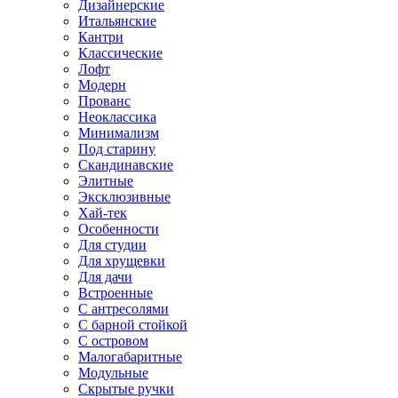
Дизайнерские
Итальянские
Кантри
Классические
Лофт
Модерн
Прованс
Неоклассика
Минимализм
Под старину
Скандинавские
Элитные
Эксклюзивные
Хай-тек
Особенности
Для студии
Для хрущевки
Для дачи
Встроенные
С антресолями
С барной стойкой
С островом
Малогабаритные
Модульные
Скрытые ручки