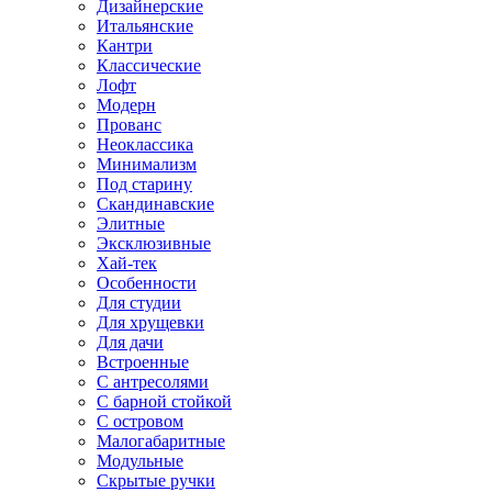
Дизайнерские
Итальянские
Кантри
Классические
Лофт
Модерн
Прованс
Неоклассика
Минимализм
Под старину
Скандинавские
Элитные
Эксклюзивные
Хай-тек
Особенности
Для студии
Для хрущевки
Для дачи
Встроенные
С антресолями
С барной стойкой
С островом
Малогабаритные
Модульные
Скрытые ручки