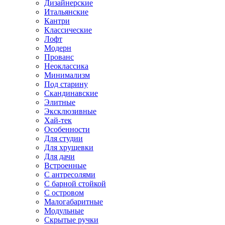
Дизайнерские
Итальянские
Кантри
Классические
Лофт
Модерн
Прованс
Неоклассика
Минимализм
Под старину
Скандинавские
Элитные
Эксклюзивные
Хай-тек
Особенности
Для студии
Для хрущевки
Для дачи
Встроенные
С антресолями
С барной стойкой
С островом
Малогабаритные
Модульные
Скрытые ручки