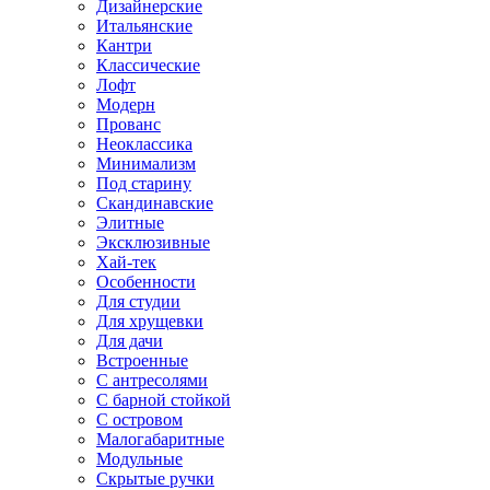
Дизайнерские
Итальянские
Кантри
Классические
Лофт
Модерн
Прованс
Неоклассика
Минимализм
Под старину
Скандинавские
Элитные
Эксклюзивные
Хай-тек
Особенности
Для студии
Для хрущевки
Для дачи
Встроенные
С антресолями
С барной стойкой
С островом
Малогабаритные
Модульные
Скрытые ручки