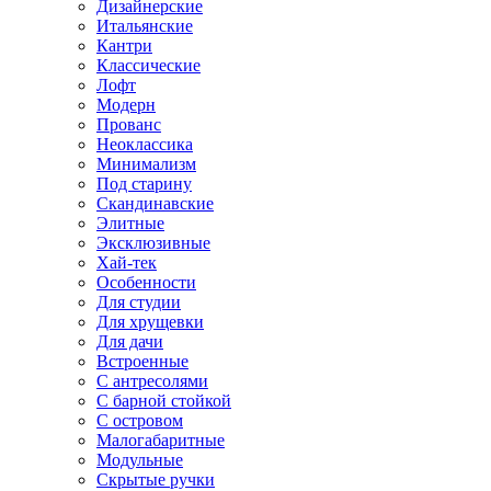
Дизайнерские
Итальянские
Кантри
Классические
Лофт
Модерн
Прованс
Неоклассика
Минимализм
Под старину
Скандинавские
Элитные
Эксклюзивные
Хай-тек
Особенности
Для студии
Для хрущевки
Для дачи
Встроенные
С антресолями
С барной стойкой
С островом
Малогабаритные
Модульные
Скрытые ручки