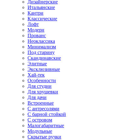
Дизайнерские
Итальянские
Кантри
Классические
Лофт
Модерн
Прованс
Неоклассика
Минимализм
Под старину
Скандинавские
Элитные
Эксклюзивные
Хай-тек
Особенности
Для студии
Для хрущевки
Для дачи
Встроенные
С антресолями
С барной стойкой
С островом
Малогабаритные
Модульные
Скрытые ручки