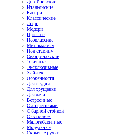
Дизайнерские
Итальянские
Кантри
Классические
Лофт
Модерн
Прованс
Неоклассика
Минимализм
Под старину
Скандинавские
Элитные
Эксклюзивные
Хай-тек
Особенности
Для студии
Для хрущевки
Для дачи
Встроенные
С антресолями
С барной стойкой
С островом
Малогабаритные
Модульные
Скрытые ручки