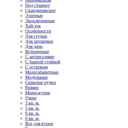
Минимализм
Под старину
Скандинавские
Элитные
Эксклюзивные
Хай-тек
Особенности
Для студии
Для хрущевки
Для дачи
Встроенные
С антресолями
С барной стойкой
С островом
Малогабаритные
Модульные
Скрытые ручки
Размер
Мини-кухни
Узкие
3 кв. м.
5 кв. м.
6 кв. м.
9 кв. м.
Все для кухни