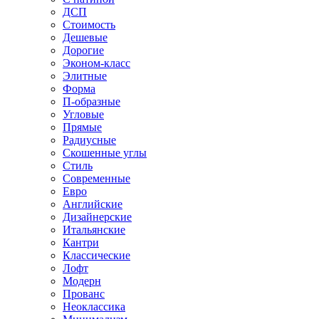
ДСП
Стоимость
Дешевые
Дорогие
Эконом-класс
Элитные
Форма
П-образные
Угловые
Прямые
Радиусные
Скошенные углы
Стиль
Современные
Евро
Английские
Дизайнерские
Итальянские
Кантри
Классические
Лофт
Модерн
Прованс
Неоклассика