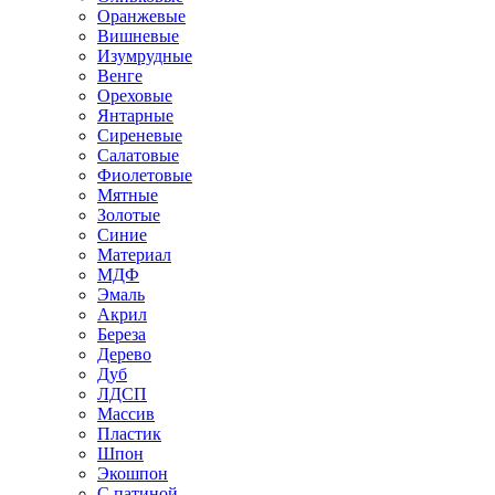
Оранжевые
Вишневые
Изумрудные
Венге
Ореховые
Янтарные
Сиреневые
Салатовые
Фиолетовые
Мятные
Золотые
Синие
Материал
МДФ
Эмаль
Акрил
Береза
Дерево
Дуб
ЛДСП
Массив
Пластик
Шпон
Экошпон
С патиной