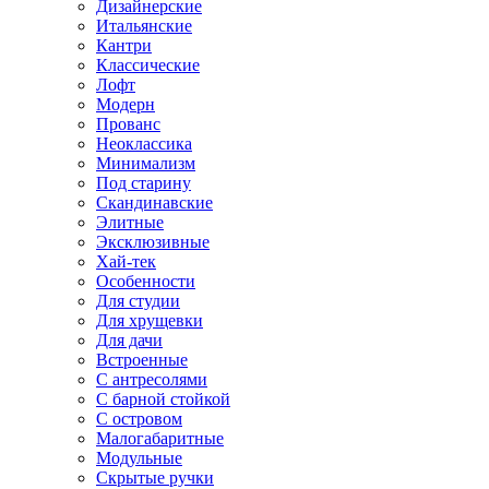
Дизайнерские
Итальянские
Кантри
Классические
Лофт
Модерн
Прованс
Неоклассика
Минимализм
Под старину
Скандинавские
Элитные
Эксклюзивные
Хай-тек
Особенности
Для студии
Для хрущевки
Для дачи
Встроенные
С антресолями
С барной стойкой
С островом
Малогабаритные
Модульные
Скрытые ручки