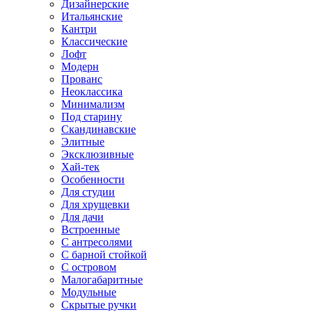
Дизайнерские
Итальянские
Кантри
Классические
Лофт
Модерн
Прованс
Неоклассика
Минимализм
Под старину
Скандинавские
Элитные
Эксклюзивные
Хай-тек
Особенности
Для студии
Для хрущевки
Для дачи
Встроенные
С антресолями
С барной стойкой
С островом
Малогабаритные
Модульные
Скрытые ручки