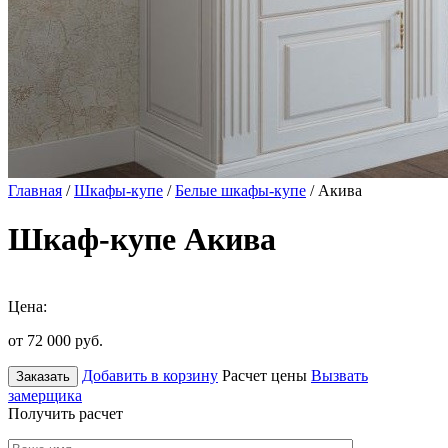
Главная
/
Шкафы-купе
/
Белые шкафы-купе
/ Акива
Шкаф-купе Акива
Цена:
от 72 000
руб.
Добавить в корзину
Расчет цены
Вызвать
Заказать
замерщика
Получить расчет