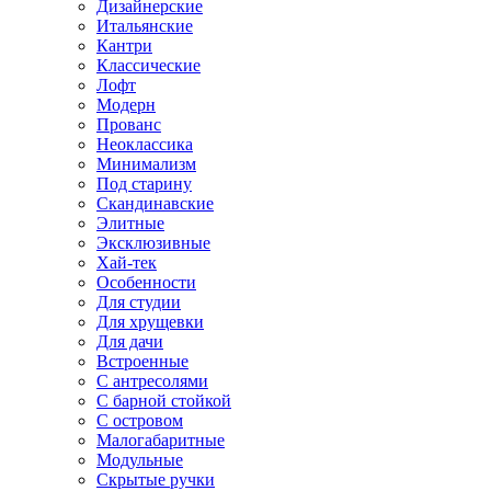
Дизайнерские
Итальянские
Кантри
Классические
Лофт
Модерн
Прованс
Неоклассика
Минимализм
Под старину
Скандинавские
Элитные
Эксклюзивные
Хай-тек
Особенности
Для студии
Для хрущевки
Для дачи
Встроенные
С антресолями
С барной стойкой
С островом
Малогабаритные
Модульные
Скрытые ручки