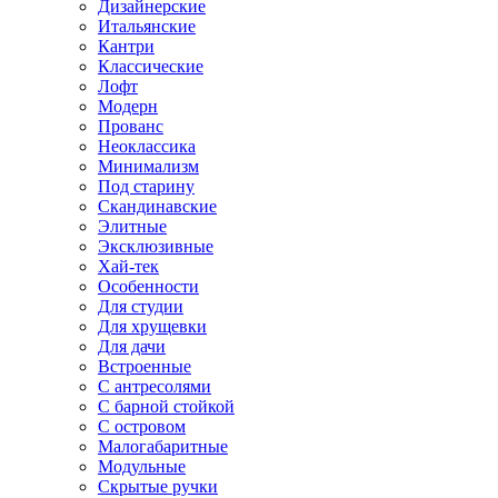
Дизайнерские
Итальянские
Кантри
Классические
Лофт
Модерн
Прованс
Неоклассика
Минимализм
Под старину
Скандинавские
Элитные
Эксклюзивные
Хай-тек
Особенности
Для студии
Для хрущевки
Для дачи
Встроенные
С антресолями
С барной стойкой
С островом
Малогабаритные
Модульные
Скрытые ручки