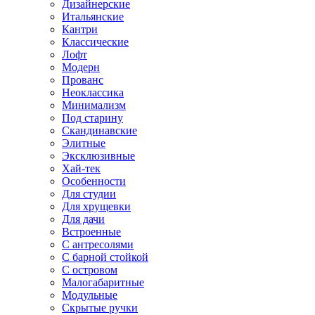
Дизайнерские
Итальянские
Кантри
Классические
Лофт
Модерн
Прованс
Неоклассика
Минимализм
Под старину
Скандинавские
Элитные
Эксклюзивные
Хай-тек
Особенности
Для студии
Для хрущевки
Для дачи
Встроенные
С антресолями
С барной стойкой
С островом
Малогабаритные
Модульные
Скрытые ручки