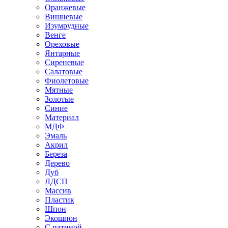
Оранжевые
Вишневые
Изумрудные
Венге
Ореховые
Янтарные
Сиреневые
Салатовые
Фиолетовые
Мятные
Золотые
Синие
Материал
МДФ
Эмаль
Акрил
Береза
Дерево
Дуб
ЛДСП
Массив
Пластик
Шпон
Экошпон
С патиной