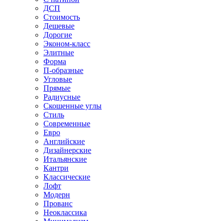
ДСП
Стоимость
Дешевые
Дорогие
Эконом-класс
Элитные
Форма
П-образные
Угловые
Прямые
Радиусные
Скошенные углы
Стиль
Современные
Евро
Английские
Дизайнерские
Итальянские
Кантри
Классические
Лофт
Модерн
Прованс
Неоклассика