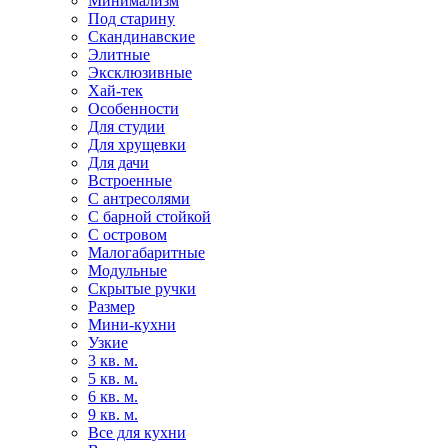
Минимализм
Под старину
Скандинавские
Элитные
Эксклюзивные
Хай-тек
Особенности
Для студии
Для хрущевки
Для дачи
Встроенные
С антресолями
С барной стойкой
С островом
Малогабаритные
Модульные
Скрытые ручки
Размер
Мини-кухни
Узкие
3 кв. м.
5 кв. м.
6 кв. м.
9 кв. м.
Все для кухни