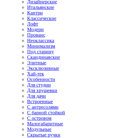
Дизайнерские
Итальянские
Кантри
Классические
Лофт
Модерн
Прованс
Неоклассика
Минимализм
Под старину
Скандинавские
Элитные
Эксклюзивные
Хай-тек
Особенности
Для студии
Для хрущевки
Для дачи
Встроенные
С антресолями
С барной стойкой
С островом
Малогабаритные
Модульные
Скрытые ручки