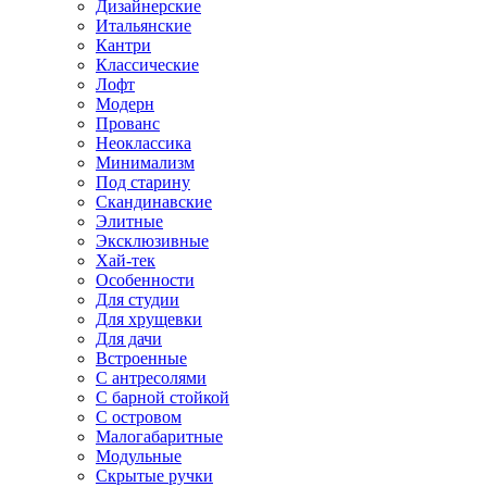
Дизайнерские
Итальянские
Кантри
Классические
Лофт
Модерн
Прованс
Неоклассика
Минимализм
Под старину
Скандинавские
Элитные
Эксклюзивные
Хай-тек
Особенности
Для студии
Для хрущевки
Для дачи
Встроенные
С антресолями
С барной стойкой
С островом
Малогабаритные
Модульные
Скрытые ручки