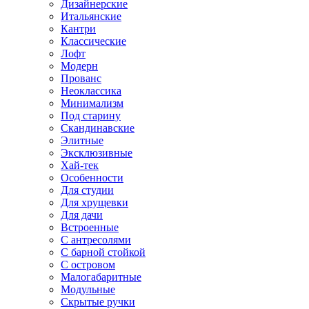
Дизайнерские
Итальянские
Кантри
Классические
Лофт
Модерн
Прованс
Неоклассика
Минимализм
Под старину
Скандинавские
Элитные
Эксклюзивные
Хай-тек
Особенности
Для студии
Для хрущевки
Для дачи
Встроенные
С антресолями
С барной стойкой
С островом
Малогабаритные
Модульные
Скрытые ручки