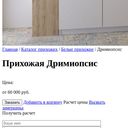
Главная
/
Каталог прихожих
/
Белые прихожие
/ Дримиопсис
Прихожая Дримиопсис
Цена:
от 60 000
руб.
Добавить в корзину
Расчет цены
Вызвать
Заказать
замерщика
Получить расчет