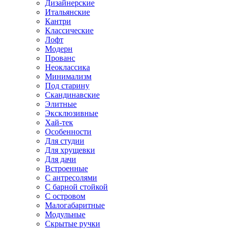
Дизайнерские
Итальянские
Кантри
Классические
Лофт
Модерн
Прованс
Неоклассика
Минимализм
Под старину
Скандинавские
Элитные
Эксклюзивные
Хай-тек
Особенности
Для студии
Для хрущевки
Для дачи
Встроенные
С антресолями
С барной стойкой
С островом
Малогабаритные
Модульные
Скрытые ручки