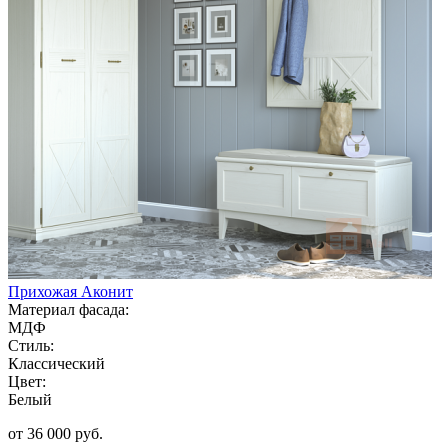
Прихожая Аконит
Материал фасада:
МДФ
Стиль:
Классический
Цвет:
Белый
от 36 000 руб.