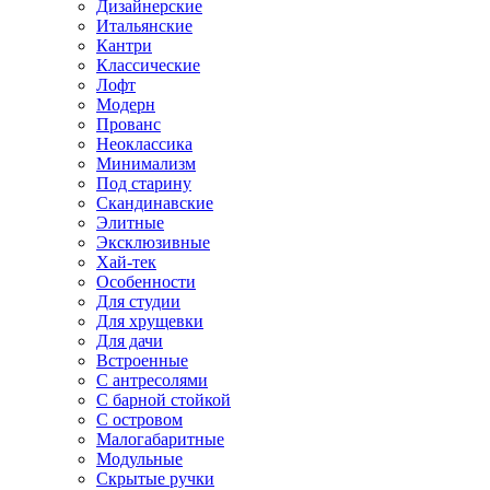
Дизайнерские
Итальянские
Кантри
Классические
Лофт
Модерн
Прованс
Неоклассика
Минимализм
Под старину
Скандинавские
Элитные
Эксклюзивные
Хай-тек
Особенности
Для студии
Для хрущевки
Для дачи
Встроенные
С антресолями
С барной стойкой
С островом
Малогабаритные
Модульные
Скрытые ручки