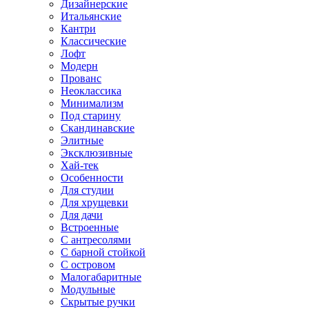
Дизайнерские
Итальянские
Кантри
Классические
Лофт
Модерн
Прованс
Неоклассика
Минимализм
Под старину
Скандинавские
Элитные
Эксклюзивные
Хай-тек
Особенности
Для студии
Для хрущевки
Для дачи
Встроенные
С антресолями
С барной стойкой
С островом
Малогабаритные
Модульные
Скрытые ручки