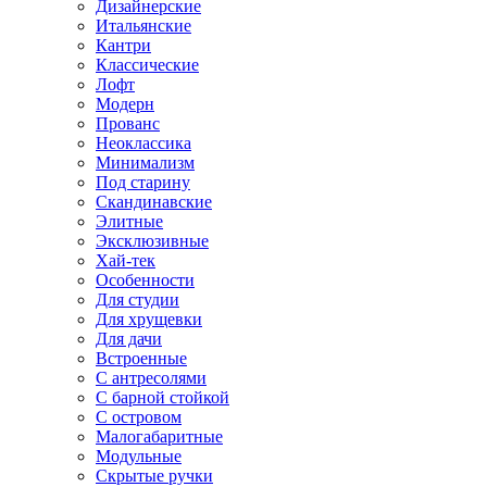
Дизайнерские
Итальянские
Кантри
Классические
Лофт
Модерн
Прованс
Неоклассика
Минимализм
Под старину
Скандинавские
Элитные
Эксклюзивные
Хай-тек
Особенности
Для студии
Для хрущевки
Для дачи
Встроенные
С антресолями
С барной стойкой
С островом
Малогабаритные
Модульные
Скрытые ручки