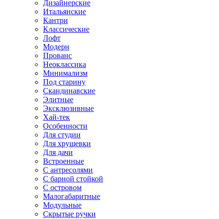
Дизайнерские
Итальянские
Кантри
Классические
Лофт
Модерн
Прованс
Неоклассика
Минимализм
Под старину
Скандинавские
Элитные
Эксклюзивные
Хай-тек
Особенности
Для студии
Для хрущевки
Для дачи
Встроенные
С антресолями
С барной стойкой
С островом
Малогабаритные
Модульные
Скрытые ручки