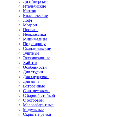
Дизайнерские
Итальянские
Кантри
Классические
Лофт
Модерн
Прованс
Неоклассика
Минимализм
Под старину
Скандинавские
Элитные
Эксклюзивные
Хай-тек
Особенности
Для студии
Для хрущевки
Для дачи
Встроенные
С антресолями
С барной стойкой
С островом
Малогабаритные
Модульные
Скрытые ручки