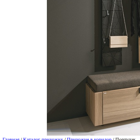
Главная
/
Каталог прихожих
/
Прихожие в коридор
/ Портулак