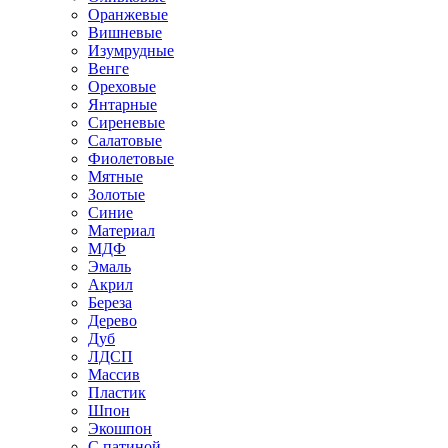
Оранжевые
Вишневые
Изумрудные
Венге
Ореховые
Янтарные
Сиреневые
Салатовые
Фиолетовые
Мятные
Золотые
Синие
Материал
МДФ
Эмаль
Акрил
Береза
Дерево
Дуб
ЛДСП
Массив
Пластик
Шпон
Экошпон
С патиной