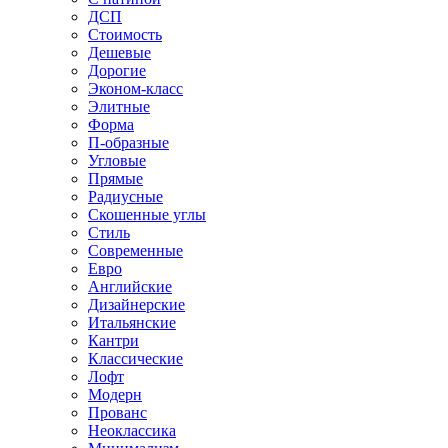
ДСП
Стоимость
Дешевые
Дорогие
Эконом-класс
Элитные
Форма
П-образные
Угловые
Прямые
Радиусные
Скошенные углы
Стиль
Современные
Евро
Английские
Дизайнерские
Итальянские
Кантри
Классические
Лофт
Модерн
Прованс
Неоклассика