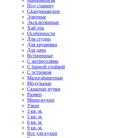
Минимализм
Под старину
Скандинавские
Элитные
Эксклюзивные
Хай-тек
Особенности
Для студии
Для хрущевки
Для дачи
Встроенные
С антресолями
С барной стойкой
С островом
Малогабаритные
Модульные
Скрытые ручки
Размер
Мини-кухни
Узкие
3 кв. м.
5 кв. м.
6 кв. м.
9 кв. м.
Все для кухни