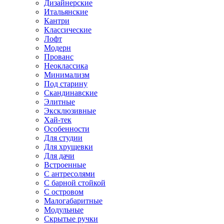
Дизайнерские
Итальянские
Кантри
Классические
Лофт
Модерн
Прованс
Неоклассика
Минимализм
Под старину
Скандинавские
Элитные
Эксклюзивные
Хай-тек
Особенности
Для студии
Для хрущевки
Для дачи
Встроенные
С антресолями
С барной стойкой
С островом
Малогабаритные
Модульные
Скрытые ручки