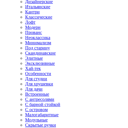
Дизайнерские
Итальянские
Кантри
Классические
Лофт
Модерн
Прованс
Неоклассика
Минимализм
Под старину
Скандинавские
Элитные
Эксклюзивные
Хай-тек
Особенности
Для студии
Для хрущевки
Для дачи
Встроенные
С антресолями
С барной стойкой
С островом
Малогабаритные
Модульные
Скрытые ручки