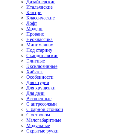
Дизайнерские
Итальянские
Кантри
Классические
Лофт
Модерн
Прованс
Неоклассика
Минимализм
Под старину
Скандинавские
Элитные
Эксклюзивные
Хай-тек
Особенности
Для студии
Для хрущевки
Для дачи
Встроенные
С антресолями
С барной стойкой
С островом
Малогабаритные
Модульные
Скрытые ручки