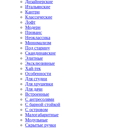
Дизайнерские
Итальянские
Кантри
Классические
Лофт
Модерн
Прованс
Неоклассика
Минимализм
Под старину
Скандинавские
Элитные
Эксклюзивные
Хай-тек
Особенности
Для студии
Для хрущевки
Для дачи
Встроенные
С антресолями
С барной стойкой
С островом
Малогабаритные
Модульные
Скрытые ручки