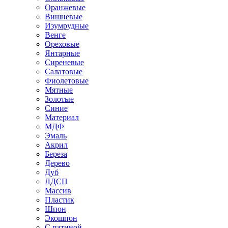
Оранжевые
Вишневые
Изумрудные
Венге
Ореховые
Янтарные
Сиреневые
Салатовые
Фиолетовые
Мятные
Золотые
Синие
Материал
МДФ
Эмаль
Акрил
Береза
Дерево
Дуб
ЛДСП
Массив
Пластик
Шпон
Экошпон
С патиной