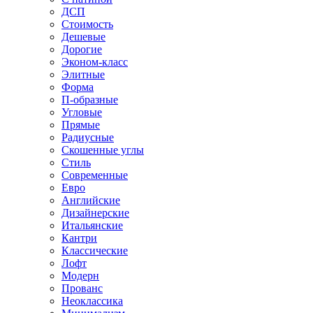
ДСП
Стоимость
Дешевые
Дорогие
Эконом-класс
Элитные
Форма
П-образные
Угловые
Прямые
Радиусные
Скошенные углы
Стиль
Современные
Евро
Английские
Дизайнерские
Итальянские
Кантри
Классические
Лофт
Модерн
Прованс
Неоклассика