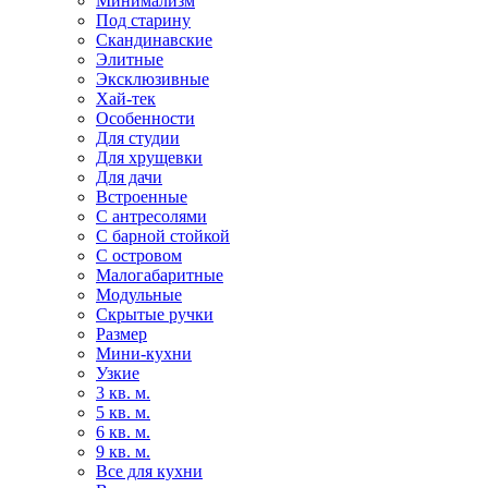
Минимализм
Под старину
Скандинавские
Элитные
Эксклюзивные
Хай-тек
Особенности
Для студии
Для хрущевки
Для дачи
Встроенные
С антресолями
С барной стойкой
С островом
Малогабаритные
Модульные
Скрытые ручки
Размер
Мини-кухни
Узкие
3 кв. м.
5 кв. м.
6 кв. м.
9 кв. м.
Все для кухни