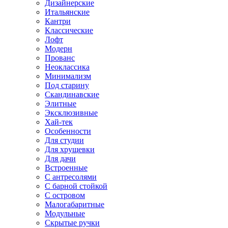
Дизайнерские
Итальянские
Кантри
Классические
Лофт
Модерн
Прованс
Неоклассика
Минимализм
Под старину
Скандинавские
Элитные
Эксклюзивные
Хай-тек
Особенности
Для студии
Для хрущевки
Для дачи
Встроенные
С антресолями
С барной стойкой
С островом
Малогабаритные
Модульные
Скрытые ручки