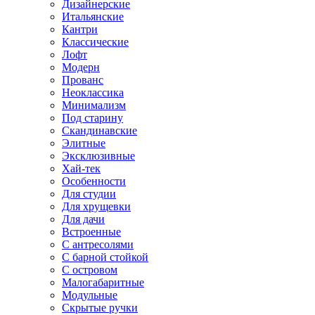
Дизайнерские
Итальянские
Кантри
Классические
Лофт
Модерн
Прованс
Неоклассика
Минимализм
Под старину
Скандинавские
Элитные
Эксклюзивные
Хай-тек
Особенности
Для студии
Для хрущевки
Для дачи
Встроенные
С антресолями
С барной стойкой
С островом
Малогабаритные
Модульные
Скрытые ручки