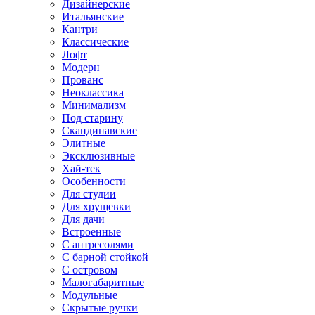
Дизайнерские
Итальянские
Кантри
Классические
Лофт
Модерн
Прованс
Неоклассика
Минимализм
Под старину
Скандинавские
Элитные
Эксклюзивные
Хай-тек
Особенности
Для студии
Для хрущевки
Для дачи
Встроенные
С антресолями
С барной стойкой
С островом
Малогабаритные
Модульные
Скрытые ручки