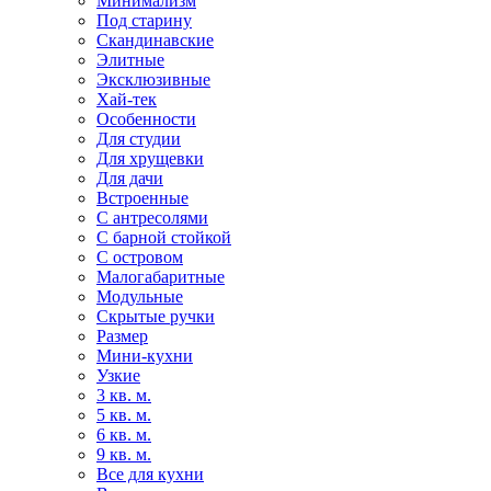
Минимализм
Под старину
Скандинавские
Элитные
Эксклюзивные
Хай-тек
Особенности
Для студии
Для хрущевки
Для дачи
Встроенные
С антресолями
С барной стойкой
С островом
Малогабаритные
Модульные
Скрытые ручки
Размер
Мини-кухни
Узкие
3 кв. м.
5 кв. м.
6 кв. м.
9 кв. м.
Все для кухни