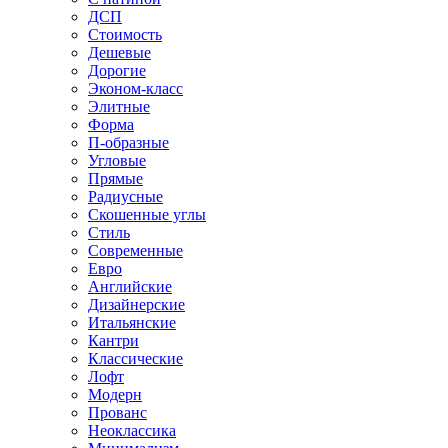
ДСП
Стоимость
Дешевые
Дорогие
Эконом-класс
Элитные
Форма
П-образные
Угловые
Прямые
Радиусные
Скошенные углы
Стиль
Современные
Евро
Английские
Дизайнерские
Итальянские
Кантри
Классические
Лофт
Модерн
Прованс
Неоклассика