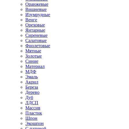
Оранжевые
Вишневые
Изумрудные
Венге
Ореховые
Янтарные
Сиреневые
Салатовые
Фиолетовые
Мятные
Золотые
Синие
Материал
МДФ
Эмаль
Акрил
Береза
Дерево
Дуб
ЛДСП
Массив
Пластик
Шпон
Экошпон
С патиной